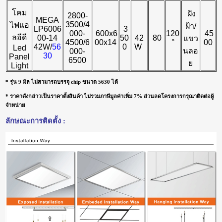
โคม
ฝัง
2800-
MEGA
3500/4
ไฟแอ
ฝ้า/
LP6006
3
000-
600x6
120
45
ลอีดี
00-14
50
42
80
แขว
4500/6
00x14
°
00
42W/
56
0
W
Led
นลอ
000-
30
Panel
6500
ย
Light
* รุ่น 9 มิล ไม่สามารถบรรจุ chip ขนาด 5630 ได้
* ราคาดังกล่าวเป็นราคาตั้งสินค้า ไม่รวมภาษีมูลค่าเพิ่ม 7% ส่วนลดโครงการกรุณาติดต่อผู้
จำหน่าย
ลักษณะการติดตั้ง :