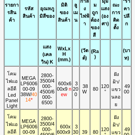
กำลั
มุม
*
รา
รายกา
มิติ
ลู
ม
ณะ
รหัส
อุณหภู
ง
แสง
คา
รสิน
ของ
เม
ถูก
การ
สินค้า
มิสีของ
ไฟฟ้
(อง
ปลี
ค้า
สินค้า
น
ต้อง
ติด
า
ศา)
ก
ของ
ตั้ง
สี
แสง
WxLx
(
วัต
(
บา
(Ra
H
(เคล
)
ต์)
ท)
(mm.)
วิน)
K
โคม
ฝัง
2800-
MEGA
3500/4
ไฟแอ
ฝ้า/
LP6006
600x6
3
000-
38
120
49
ลอีดี
00-09
00x9
n
20
80
แขว
4500/6
W
°
00
38W/
40
ew
0
Led
นลอ
000-
14
*
Panel
6500
ย
Light
โคม
ฝัง
2800-
MEGA
3500/4
ไฟแอ
ฝ้า/
LP6006
600x
3
000-
120
49
ลอีดี
00-09
600x9
30
39
80
แขว
4500/6
°
00