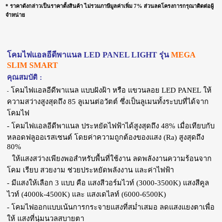
*
ราคาดังกล่าวเป็นราคาตั้งสินค้า ไม่รวมภาษีมูลค่าเพิ่ม 7% ส่วนลดโครงการกรุณาติดต่อผู้
จำหน่าย
โคมไฟแอลอีดีพาแนล LED PANEL LIGHT รุ่น
MEGA
SLIM SMART
คุณสมบัติ :
โคมไฟแอลอีดีพาแนล แบบฝังฝ้า หรือ แขวนลอย LED PANEL ให้
-
ความสว่างสูงสุดถึง 85 ลูเมนต่อวัตต์ ซึ่งเป็นลูเมนทั้งระบบที่ได้จาก
โคมไฟ
- โคมไฟแอลอีดีพาแนล ประหยัดไฟฟ้าได้สูงสุดถึง 48% เมื่อเทียบกับ
หลอดฟลูออเรสเซนต์ โดยค่าความถูกต้องของแสง (Ra) สูงสุดถึง
80%
ให้แสงสว่างเพียงพอสำหรับพื้นที่ใช้งาน ลดพลังงานความร้อนจาก
โคม เรียบ สวยงาม ช่วยประหยัดพลังงาน และค่าไฟฟ้า
- มีแสงให้เลือก 3 แบบ คือ แสงสีวอร์มไวท์ (3000-3500K) แสงสีคูล
ไวท์ (4000k-4500K) และ แสงเดไลท์ (6000-6500K)
- โคมไฟออกแบบเน้นการกระจายแสงที่สม่ำเสมอ ลดแสงแยงตาเพื่อ
ให้ แสงที่นุ่มนวลสบายตา