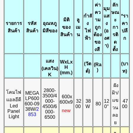
ค่า
ลัก
มุม
คว
ษณ
กำลั
แส
*
รา
มิติ
ลู
าม
ะ
รายการ
รหัส
อุณหภู
ง
ง
คา
ของ
เม
ถูก
กา
สินค้า
สินค้า
มิสีของ
ไฟ
(อ
ปลี
สินค้า
น
ต้อง
รติ
ฟ้า
งศ
ก
ขอ
ด
า)
งสี
ตั้ง
แสง
WxLx
(
วัต
(
บา
(Ra
H
(เคลวิน)
)
ต์)
ท)
(mm.)
K
ฝัง
2800-
โคมไฟ
ฝ้า/
MEGA
3500/4
600x
LP600
แอลอีดี
แข
000-
32
38
12
47
600x9
600-09
80
Led
4500/6
00
W
0°
00
วน
38W/
2
new
Panel
000-
853
ลอ
Light
6500
ย