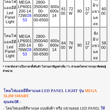
โคมไฟ
MEGA
2800-
ฝ้า/
LP6001
3500/40
600x
แอลอีดี
61
72
12
60
200-14
00-
600x
80
แขว
Led
00
W
0°
00
72W/
28
4500/60
14
Panel
นล
53
00-6500
Light
อย
ฝัง
โคมไฟ
MEGA
2800-
ฝ้า/
LP6001
3500/40
600x
แอลอีดี
64
76
12
58
200-14
00-
600x
80
แขว
Led
00
W
0°
00
76W/
28
4500/60
14
Panel
นล
53
00-6500
Light
อย
*
ราคาดังกล่าวเป็นราคาตั้งสินค้า ไม่รวมภาษีมูลค่าเพิ่ม 7% ส่วนลดโครงการกรุณาติดต่อผู้
จำหน่าย
โคมไฟแอลอีดีพาแนล LED PANEL LIGHT รุ่น
MEGA
SLIM SMART
คุณสมบัติ :
โคมไฟแอลอีดีพาแนล แบบฝังฝ้า หรือ แขวนลอย LED PANEL
ให้
-