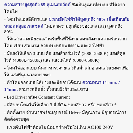
ความสว่างสูงสุดถึง 85 ลูเมนต่อวัตต์
ซึ่งเป็นลูเมนทั้งระบบที่ได้จาก
โคมไฟ
- โคมไฟแอลอีดีพาแนล
ประหยัดไฟฟ้าได้สูงสุดถึง 48% เมื่อเทียบกับ
หลอดฟลูออเรสเซนต์
โดยค่าความถูกต้องของแสง (Ra) สูงสุดถึง
80%
ให้แสงสว่างเพียงพอสำหรับพื้นที่ใช้งาน ลดพลังงานความร้อนจาก
โคม เรียบ สวยงาม ช่วยประหยัดพลังงาน และค่าไฟฟ้า
- มีแสงให้เลือก 3 แบบ คือ แสงสีวอร์มไวท์ (3000-3500K) แสงสีคูล
ไวท์ (4000k-4500K) และ แสงเดไลท์ (6000-6500K)
- โคมไฟออกแบบเน้นการกระจายแสงที่สม่ำเสมอ ลดแสงแยงตาเพื่อ
ให้ แสงที่นุ่มนวลสบายตา
- ตัวโคมออกแบบให้บางและมีขอบโค้งมน
ความหนา 11 mm. /
14mm.
สามารถติดตั้ง ทั้งแบบฝังฝ้าและแขวน
- Led Driver ชนิด Constant Current
- มีสีขอบโคมไฟให้เลือก 3 สี สีเงิน ขอบสีขาว หรือ ขอบสีดำ *
- ติดตั้งง่าย จำหน่ายพร้อมอุปกรณ์ Driver มีคุณภาพ มีอุปกรณ์การ
ติดตั้งครบชุด
- แรงดันไฟฟ้า
ต้องไม่น้อยกว่าหรือไม่เกิน
AC100-240V