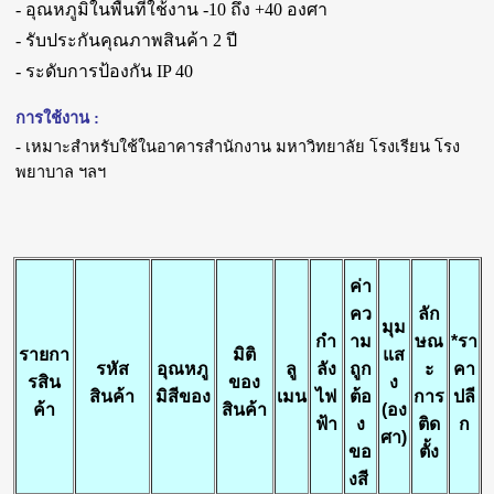
- อุณหภูมิในพื้นที่ใช้งาน -10 ถึง +40 องศา
- รับประกันคุณภาพสินค้า 2 ปี
- ระดับการป้องกัน IP 40
การใช้งาน :
- เหมาะสำหรับใช้ในอาคารสำนักงาน มหาวิทยาลัย โรงเรียน โรง
พยาบาล ฯลฯ
ค่า
คว
ลัก
มุม
กำ
าม
ษณ
*
รา
รายกา
มิติ
แส
รหัส
อุณหภู
ลู
ลัง
ถูก
ะ
คา
รสิน
ของ
ง
สินค้า
มิสีของ
เมน
ไฟ
ต้อ
การ
ปลี
ค้า
สินค้า
(อง
ฟ้า
ง
ติด
ก
ศา)
ขอ
ตั้ง
งสี