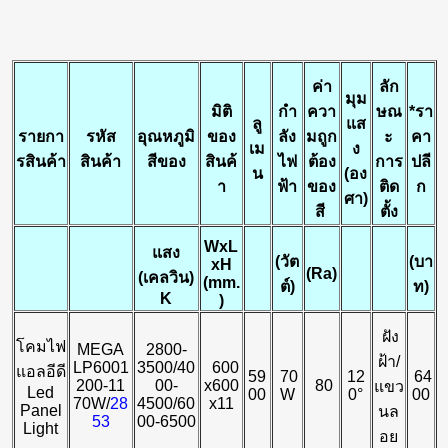
ค่า
ลัก
มุม
มิติ
กำ
ควา
ษณ
*
รา
ลู
แส
รายกา
รหัส
อุณหภูมิ
ของ
ลัง
มถูก
ะ
คา
เม
ง
รสินค้า
สินค้า
สีของ
สินค้
ไฟ
ต้อง
การ
ปลี
น
(อง
า
ฟ้า
ของ
ติด
ก
ศา)
สี
ตั้ง
WxL
แสง
(
วัต
(
บา
xH
(Ra)
(เคลวิน)
(mm.
ต์)
ท)
K
)
ฝัง
โคมไฟ
MEGA
2800-
ฝ้า/
LP6001
3500/40
600
แอลอีดี
59
70
12
64
200-11
00-
x600
80
แขว
Led
00
W
0°
00
70W/
28
4500/60
x11
Panel
นล
53
00-6500
Light
อย