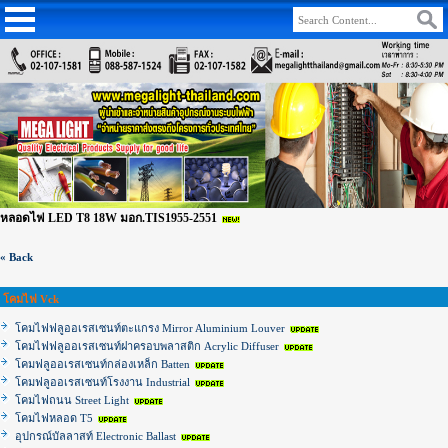
หลอดไฟ LED T8 18W มอก.TIS1955-2551
« Back
โคมไฟ Vck
โคมไฟฟลูออเรสเซนท์ตะแกรง Mirror Aluminium Louver
โคมไฟฟลูออเรสเซนท์ฝาครอบพลาสติก Acrylic Diffuser
โคมฟลูออเรสเซนท์กล่องเหล็ก Batten
โคมฟลูออเรสเซนท์โรงงาน Industrial
โคมไฟถนน Street Light
โคมไฟหลอด T5
อุปกรณ์บัลลาสท์ Electronic Ballast