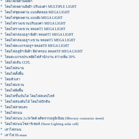
โคมไฟเพดานฝังฝ้า
โคมไฟเพดานฝังฝ้า ปรับองศา MULTIPLE LIGHT
โคมไฟชุดเพดาน แบบติดลอย MEGA LIGHT
โคมไฟชุดเพดาน แบบฝัง MEGA LIGHT
โคมไฟรางแขวนปรับองศา MEGA LIGHT
โคมไฟรางแขวน หลอดT5 MEGA LIGHT
โคมไฟกล่องอลูฯ ฝังฝ้า หลอดT5 MEGA LIGHT
โคมไฟกล่องอลูฯ แขวน หลอดT5 MEGA LIGHT
โคมไฟตะแกรงอลูฯ หลอดT8 MEGA LIGHT
โคมไฟอลูมิฯ ฝังฝ้า มีฝาครอบ หลอดT8 MEGA LIGHT
โคมตะแกรงประหยัดไฟสำนักงาน สว่างเพิ่ม 30%
โคมไฟเส้น CCFL
โคมไฟสนาม
โคมไฟตั้งพื้น
โคมหัวเสา
โคมไฟแขวน
โคมไฟฝังพื้น
โคมไฟขั้นบันได โคมไฟสเตปไลท์
โคมไฟส่องต้นไม้ โคมไฟปักดิน
โคมไฟสาดแสง
โคมไฟถนน
โคมไฟถนน 2x36วัตต์ ผลิตจากอลูมิเนียม (Mercury contractor street)
โคมไฟถนนโซลาร์เซลล์ (Street Lighting solar cell)
เสาไฟถนน
เสาไฟ Hi-mass