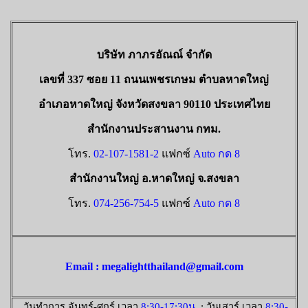
บริษัท ภาภรอัณณ์ จำกัด
เลขที่ 337 ซอย 11 ถนนเพชรเกษม ตำบลหาดใหญ่
อำเภอหาดใหญ่ จังหวัดสงขลา 90110 ประเทศไทย
สำนักงานประสานงาน กทม.
โทร.
02-107-1581-2
แฟกซ์
Auto กด 8
สำนักงานใหญ่ อ.หาดใหญ่ จ.สงขลา
โทร.
074-256-754-5
แฟกซ์
Auto กด 8
Email : megalightthailand@gmail.com
วันทำการ จันทร์-ศุกร์ เวลา
8:30-17:30น.
; วันเสาร์ เวลา
8:30-