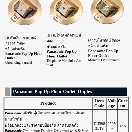
เต้ารับโทรศัพท์ 6P4C สี
เต้ารับเสียบขาแบนมี
เต้ารับโทรทัศน์ สีทอง
ทอง
กราวด์ สีทอง
พร้อมฝาเสริม
พร้อมฝาเสริม
พร้อมฝาเสริม
Panasonic Pop Up
Panasonic Pop Up
Panasonic Pop Up Floor
Floor Outlet
Floor Outlet
Outlet
Monitor TV Terminal
Telephone Moudular Jack
Grounding Parallel
6P4C
Panasonic Pop Up Floor Outlet Duplex
Item
Volt
Curr
Product
Code
age
ent
Panasonic
เต้ารับคู่เสียบขากลมแบนมีกราวด์และ
ม่านนิรภัย
DU598
250V
พร้อมกล่องและฝาครอบป้องกัน สำหรับติดตั้ง
16A
3LT9
~
Panasonic
Grounding Duplex Universal with Safety