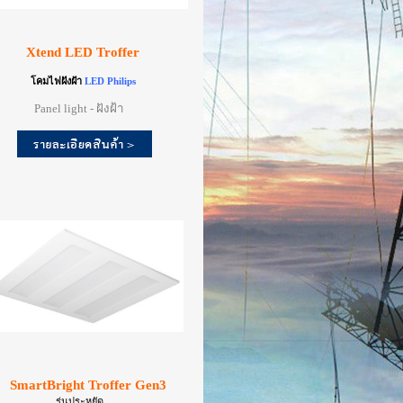
Xtend LED Troffer
โคมไฟฝังฝ้า
LED Philips
Panel light - ฝังฝ้า
SmartBright Troffer Gen3
รุ่นประหยัด