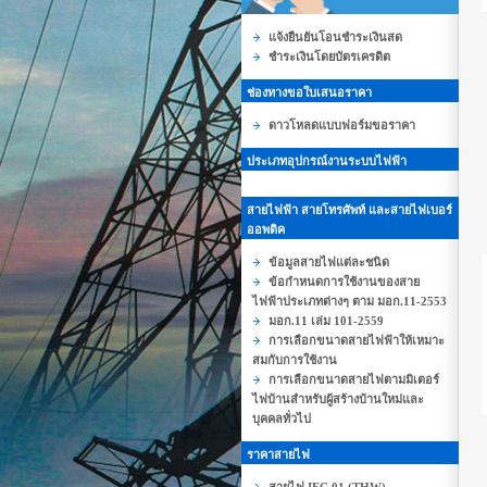
แจ้งยืนยันโอนชำระเงินสด
ชำระเงินโดยบัตรเครดิต
ช่องทางขอใบเสนอราคา
ดาวโหลดแบบฟอร์มขอราคา
ประเภทอุปกรณ์งานระบบไฟฟ้า
สายไฟฟ้า สายโทรศัพท์ และสายไฟเบอร์
ออพติค
ข้อมูลสายไฟแต่ละชนิด
ข้อกำหนดการใช้งานของสาย
ไฟฟ้าประเภทต่างๆ ตาม มอก.11-2553
มอก.11 เล่ม 101-2559
การเลือกขนาดสายไฟฟ้าให้เหมาะ
สมกับการใช้งาน
การเลือกขนาดสายไฟตามมิเตอร์
ไฟบ้านสำหรับผู้สร้างบ้านใหม่และ
บุคคลทั่วไป
ราคาสายไฟ