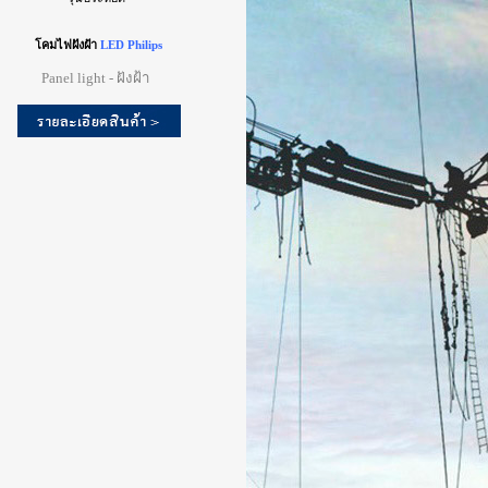
โคมไฟฝังฝ้า
LED Philips
Panel light - ฝังฝ้า