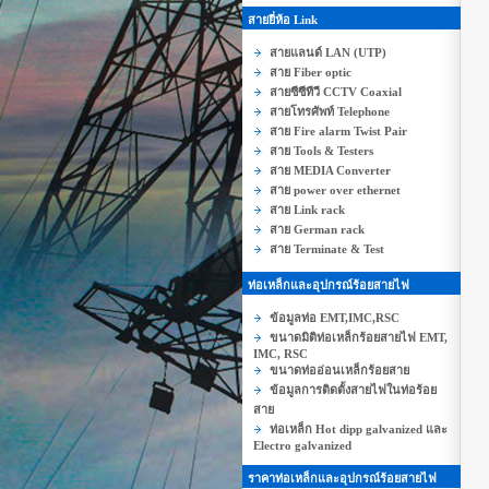
สายยี่ห้อ Link
สายแลนด์ LAN (UTP)
สาย Fiber optic
สายซีซีทีวี CCTV Coaxial
สายโทรศัพท์ Telephone
สาย Fire alarm Twist Pair
สาย Tools & Testers
สาย MEDIA Converter
สาย power over ethernet
สาย Link rack
สาย German rack
สาย Terminate & Test
ท่อเหล็กและอุปกรณ์ร้อยสายไฟ
ข้อมูลท่อ EMT,IMC,RSC
ขนาดมิติท่อเหล็กร้อยสายไฟ EMT,
IMC, RSC
ขนาดท่ออ่อนเหล็กร้อยสาย
ข้อมูลการติดตั้งสายไฟในท่อร้อย
สาย
ท่อเหล็ก Hot dipp galvanized และ
Electro galvanized
ราคาท่อเหล็กและอุปกรณ์ร้อยสายไฟ