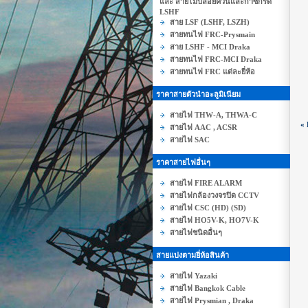
และ สายไม่ปล่อยควันและก๊าซกรด
LSHF
สาย LSF (LSHF, LSZH)
สายทนไฟ FRC-Prysmain
สาย LSHF - MCI Draka
สายทนไฟ FRC-MCI Draka
สายทนไฟ FRC แต่ละยี่ห้อ
ราคาสายตัวนำอะลูมิเนียม
สายไฟ THW-A, THWA-C
«
สายไฟ AAC , ACSR
สายไฟ SAC
ราคาสายไฟอื่นๆ
สายไฟ FIRE ALARM
สายไฟกล้องวงจรปิด CCTV
สายไฟ CSC (HD) (SD)
สายไฟ HO5V-K, HO7V-K
สายไฟชนิดอื่นๆ
สายแบ่งตามยี่ห้อสินค้า
สายไฟ Yazaki
สายไฟ Bangkok Cable
สายไฟ Prysmian , Draka