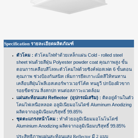
Specification
รายละเอียดผลิตภัณฑ์
ตัวโคม :
ตัวโคมไฟทำด้วยเหล็กแผ่น Cold - rolled steel
sheet พ่นด้วยสีฝุ่น Polyester powder coat คุณภาพสูง ขั้น
ตอนการเคลือบสีโลหะตัวโคมไฟด้วยซิงค์ฟอสเฟต 6 ขั้นตอน
คุณภาพ ช่วงป้องกันสนิท เพิ่มการยึดเกาะเม็ดสีให้ทนทาน
เคลือบสีฝุ่นโพลีเอสเตอร์พาวเวอร์โค้ต ทนยูวี ปกป้องผิวขาก
รอยขีดข่วน สิ่งสกปก ทนต่อสภาวะแวดล้อม
แผ่นสะท้อนแสง Reflector (อุปกรณ์เสริม)
:
ติดอยู่ด้านในตัว
โคมไฟเหนือหลอด อลูมิเนียมอโนไดซ์ Aluminum Anodizing
ผลิตจากอลูมิเนียมบริสุทธิ์ 99.85%
ชุดตะแกรงหน้าโคม :
ทำด้วยอลูมิเนียมมอโนโนโดซ์
Aluminium Anodizing ผลิตจากอลูมิเนียมบริสุทธิ์ 99.85%
ประสิทธิภาพแผ่นสะท้อนแสง Reflector มี 2 แบบ