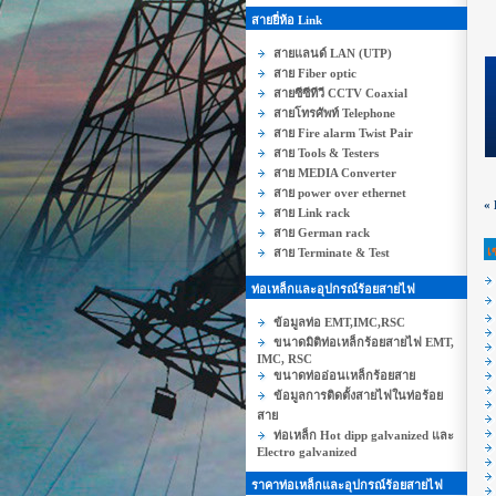
สายยี่ห้อ Link
สายแลนด์ LAN (UTP)
สาย Fiber optic
สายซีซีทีวี CCTV Coaxial
สายโทรศัพท์ Telephone
สาย Fire alarm Twist Pair
สาย Tools & Testers
สาย MEDIA Converter
สาย power over ethernet
«
สาย Link rack
สาย German rack
เ
สาย Terminate & Test
ท่อเหล็กและอุปกรณ์ร้อยสายไฟ
ข้อมูลท่อ EMT,IMC,RSC
ขนาดมิติท่อเหล็กร้อยสายไฟ EMT,
IMC, RSC
ขนาดท่ออ่อนเหล็กร้อยสาย
ข้อมูลการติดตั้งสายไฟในท่อร้อย
สาย
ท่อเหล็ก Hot dipp galvanized และ
Electro galvanized
ราคาท่อเหล็กและอุปกรณ์ร้อยสายไฟ