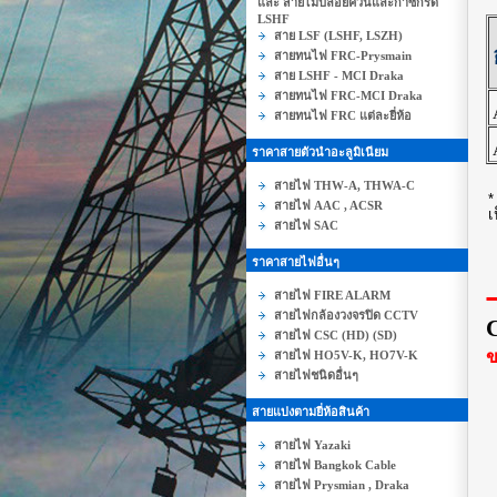
และ สายไม่ปล่อยควันและก๊าซกรด
LSHF
สาย LSF (LSHF, LSZH)
สายทนไฟ FRC-Prysmain
สาย LSHF - MCI Draka
สายทนไฟ FRC-MCI Draka
สายทนไฟ FRC แต่ละยี่ห้อ
ราคาสายตัวนำอะลูมิเนียม
สายไฟ THW-A, THWA-C
สายไฟ AAC , ACSR
เ
สายไฟ SAC
ราคาสายไฟอื่นๆ
สายไฟ FIRE ALARM
สายไฟกล้องวงจรปิด CCTV
สายไฟ CSC (HD) (SD)
ข
สายไฟ HO5V-K, HO7V-K
สายไฟชนิดอื่นๆ
สายแบ่งตามยี่ห้อสินค้า
สายไฟ Yazaki
สายไฟ Bangkok Cable
สายไฟ Prysmian , Draka