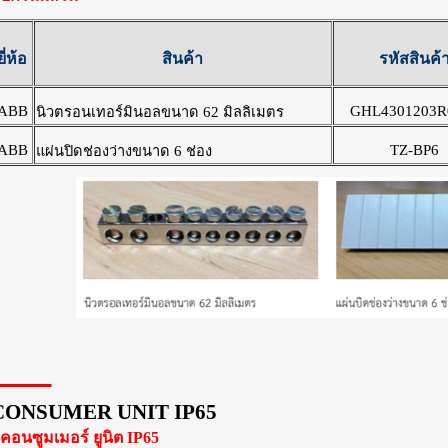
ยี่ห้อ
สินค้า
รหัสสินค้
ABB
GHL4301203R
นิวตรอนเทอร์มินอลขนาด
62
มิลลิเมตร
ABB
TZ-BP6
แผ่นปิดช่องว่างขนาด
6
ช่อง
CONSUMER UNIT IP65
ู้คอนซูมเมอร์ ยูนิต IP65