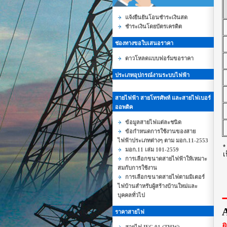
แจ้งยืนยันโอนชำระเงินสด
ชำระเงินโดยบัตรเครดิต
ช่องทางขอใบเสนอราคา
ดาวโหลดแบบฟอร์มขอราคา
ประเภทอุปกรณ์งานระบบไฟฟ้า
สายไฟฟ้า สายโทรศัพท์ และสายไฟเบอร์
ออพติค
ข้อมูลสายไฟแต่ละชนิด
ข้อกำหนดการใช้งานของสาย
ไฟฟ้าประเภทต่างๆ ตาม มอก.11-2553
มอก.11 เล่ม 101-2559
เ
การเลือกขนาดสายไฟฟ้าให้เหมาะ
สมกับการใช้งาน
การเลือกขนาดสายไฟตามมิเตอร์
ไฟบ้านสำหรับผู้สร้างบ้านใหม่และ
บุคคลทั่วไป
ราคาสายไฟ
อ