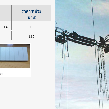
ราคา/หน่วย
า
(บาท)
0014
205
195