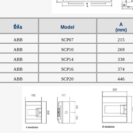
A
ยี่ห้อ
Model
(mm)
ABB
SCP07
215
ABB
SCP10
269
ABB
SCP14
338
ABB
SCP16
374
ABB
SCP20
446