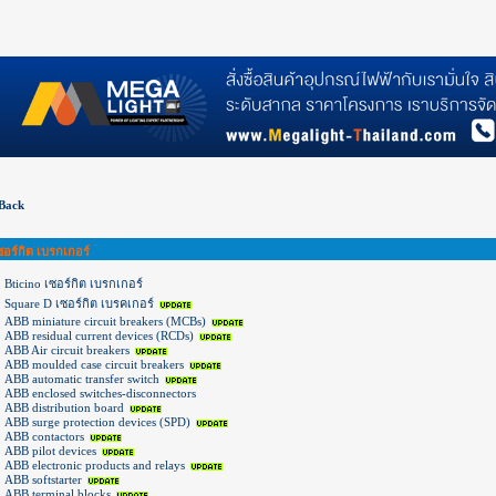
 Back
ซอร์กิต เบรกเกอร์
Bticino เซอร์กิต เบรกเกอร์
Square D เซอร์กิต เบรคเกอร์
ABB miniature circuit breakers (MCBs)
ABB residual current devices (RCDs)
ABB Air circuit breakers
ABB moulded case circuit breakers
ABB automatic transfer switch
ABB enclosed switches-disconnectors
ABB distribution board
ABB surge protection devices (SPD)
ABB contactors
ABB pilot devices
ABB electronic products and relays
ABB softstarter
ABB terminal blocks